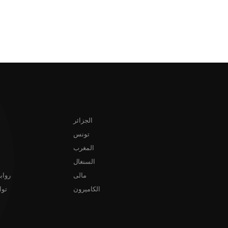
الجزائر
تونس
المغرب
السنغال
مالى
رواب
الكاميرون
توا