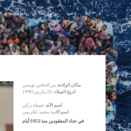
AR
إدعمنا
تواصل معنا
روابط مفيدة
مكان الولادة:
بير الحافي, تونسي
تاريخ الميلاد:
22 مارس 1990
اسم الأم:
جميلة تركي
اسم الاب:
محمد عكريمي
في عداد المفقودين منذ 5052 أيام