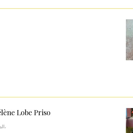
lène Lobe Priso
الدافع وراء مغادرة هذين الفردين العزيزين من عائلتي،