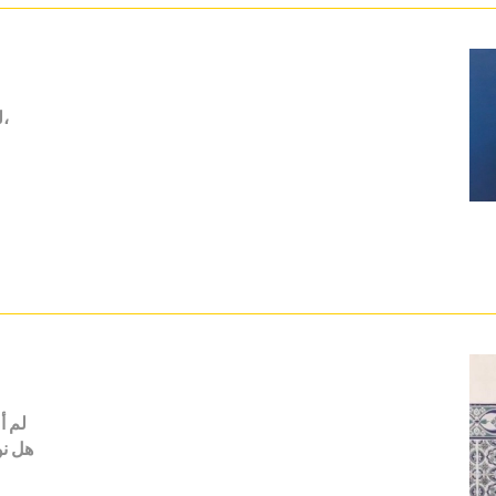
لو مُنح كل واحد منهم تأشيرة ليذهب في جولة ويرى،
لم أ
هل نو