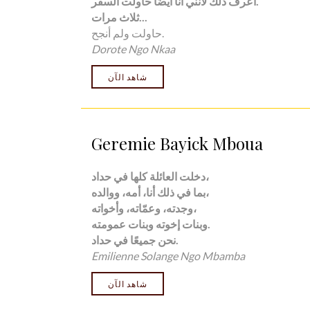
أعرف ذلك لأنني أنا أيضًا حاولت السفر.
...
ثلاث مرات
حاولت ولم أنجح.
Dorote Ngo Nkaa
شاهد الآن
Geremie Bayick Mboua
دخلت العائلة كلها في حداد،
بما في ذلك أنا، أمه، ووالده،
وجدته، وعمّاته، وأخواته،
وبنات إخوته وبنات عمومته.
نحن جميعًا في حداد.
Emilienne Solange
Ngo Mbamba
شاهد الآن