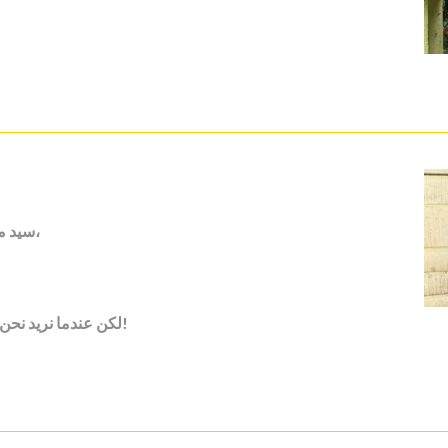
سيد ماكرون، إذا كنتم تريدون أن يسير البلد بشكل صحيح،
لكن عندما نريد نحن الذهاب إلى هناك، تجبروننا على التأشيرة. هذا موت!