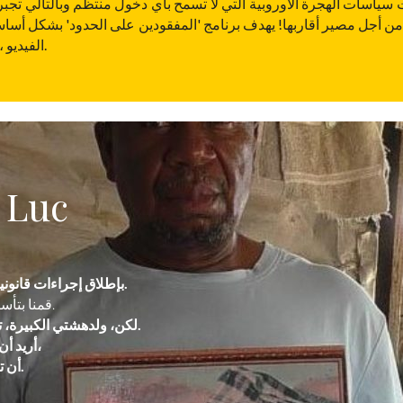
 سياسات الهجرة الأوروبية التي لا تسمح بأي دخول منتظم وبالتالي تجبر
ة من أجل مصير أقاربها! يهدف برنامج 'المفقودين على الحدود' بشكل أسا
الفيديو ، بحيث يمكن للعائلات مشاركة تجاربهم بأصواتهم.
 Luc
قام تجمع Caminando Fronteras بإطلاق إجراءات قانونية.
قمنا بتأسيس جمعية لأهالي الضحايا، وأنا رئيسها.
لكن، ولدهشتي الكبيرة، تم رفض طلبي للحصول على التأشيرة.
أريد أن أعرف إن كان بإمكانكم، من موقعكم،
أن تساعدوني لأذهب لرؤية قبر هذا الطفل.