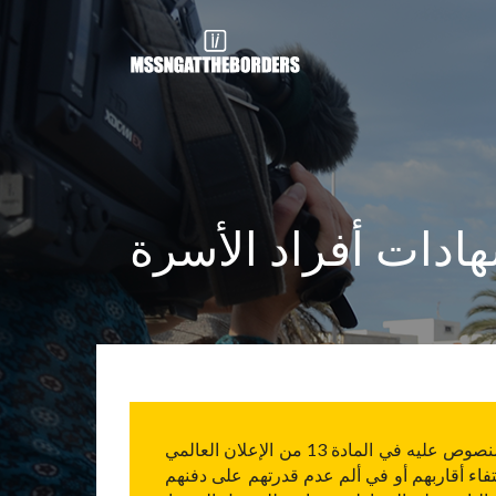
ادات أفراد الأسرة
إن ضحايا الحدود والجدران التي أقامتها أوروبا لإعاقة حق الناس في التنقل بحرية (بما يتعارض مع مبدأ حرية التنقل المنصوص عليه في المادة 13 من الإعلان العالمي
فاء أقاربهم أو في ألم عدم قدرتهم على دفنهم