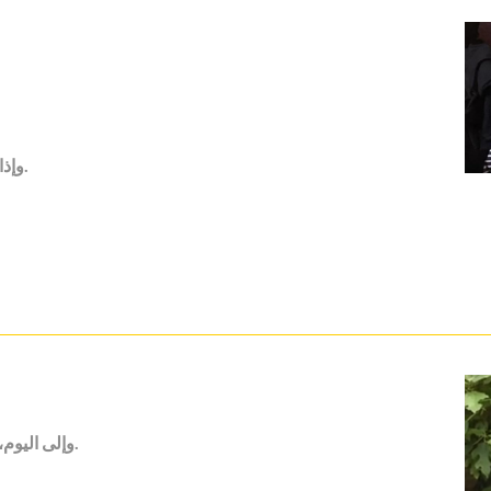
وإذا سارت الأمور على ما يرام، قد يُعاد إلينا جثمان أخي.
وإلى اليوم، ترفض أمي تصديق موته، وتقول إن ابنها ما زال حيًا.