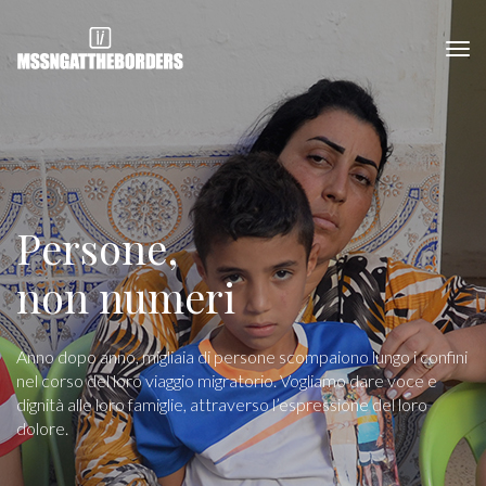
Persone,
non numeri
Anno dopo anno, migliaia di persone scompaiono lungo i confini
nel corso del loro viaggio migratorio. Vogliamo dare voce e
dignità alle loro famiglie, attraverso l’espressione del loro
dolore.