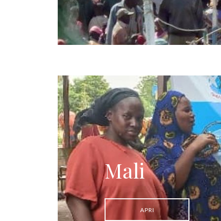
Mali
APRI