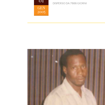
01
DISPERSO DA 7888 GIORNI
GEN
2005