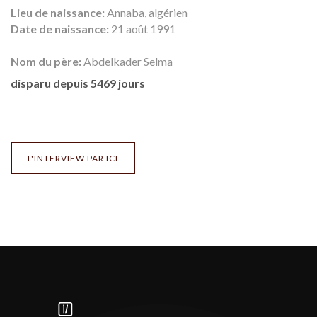
Lieu de naissance:
Annaba, algérien
Date de naissance:
21 août 1991
Nom du père:
Abdelkader Selma
disparu depuis 5469 jours
L'INTERVIEW PAR ICI