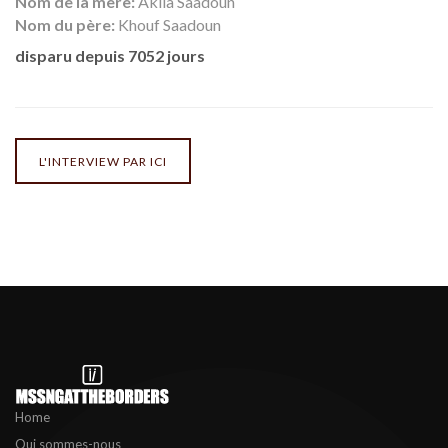
Nom de la mère:
Akila Saadoun
Nom du père:
Khouf Saadoun
disparu depuis 7052 jours
L'INTERVIEW PAR ICI
Home
Qui sommes-nous