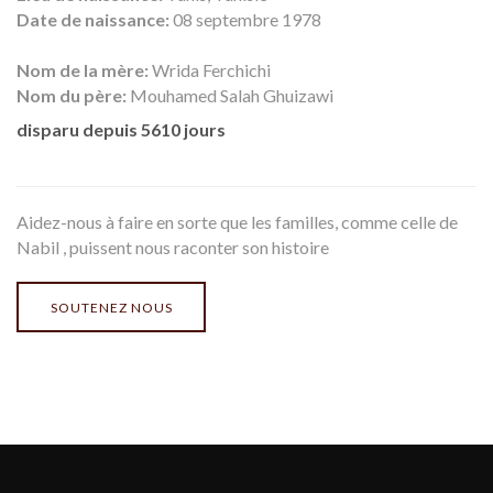
Date de naissance:
08 septembre 1978
Nom de la mère:
Wrida Ferchichi
Nom du père:
Mouhamed Salah Ghuizawi
disparu depuis 5610 jours
Aidez-nous à faire en sorte que les familles, comme celle de
Nabil , puissent nous raconter son histoire
SOUTENEZ NOUS