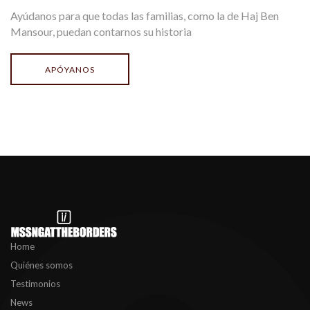
Ayúdanos para que todas las familias, como la de Haj Ben
Mansour, puedan contarnos su historia
APÓYANOS
Home
Quiénes somos
Testimonios
News