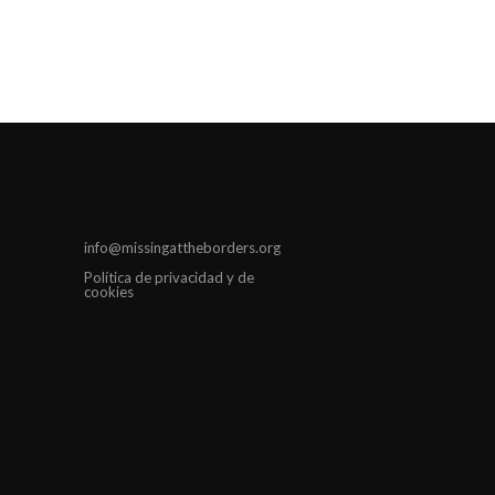
info@missingattheborders.org
Política de privacidad y de
cookies