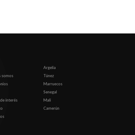
Argelia
s somos
Túnez
nios
Marruecos
Senegal
 de interés
Mali
to
Camerún
os