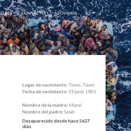
NTERÉS
CONTACTO
APÓYANOS
ES
Lugar de nacimiento:
Túnez, Túnez
Fecha de nacimiento:
19 junio 1983
Nombre de la madre:
Manai
Nombre del padre:
Salah
Desaparecido desde hace 5627
días