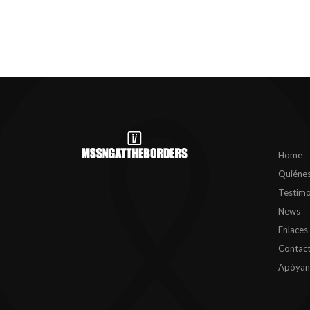
Home
Quiéne
Testimo
News
Enlaces
Contac
Apóyan