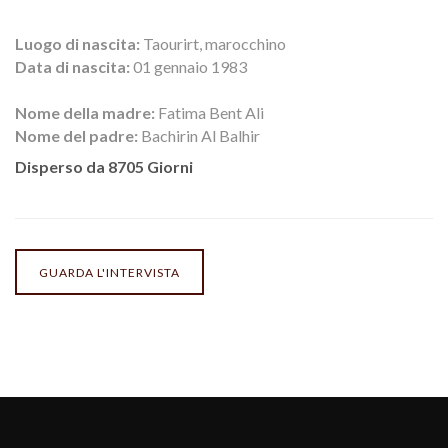
Luogo di nascita:
Taourirt, marocchino
Data di nascita:
01 gennaio 1983
Nome della madre:
Fatima Bent Ali
Nome del padre:
Bachirin Al Balhir
Disperso da 8705 Giorni
GUARDA L'INTERVISTA