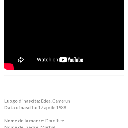
Luogo di nascita:
Edea, Camerun
Data di nascita:
17 aprile 1988
Nome della madre:
Dorothee
Nome del padre:
Martial